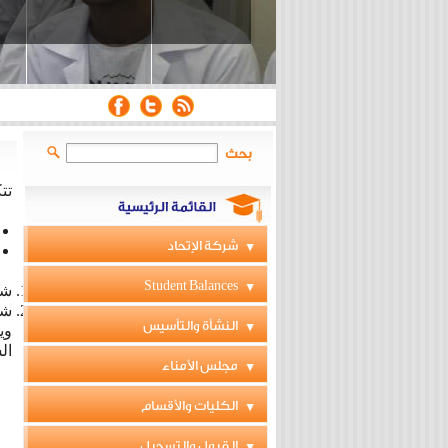
بحث
تت
شركة الإتحاد
Student Balances
شع
شع
النشأة والتأسيس
وي
ال
مجلس الأمناء
الكليات والأقسام
القبول والتسجيل