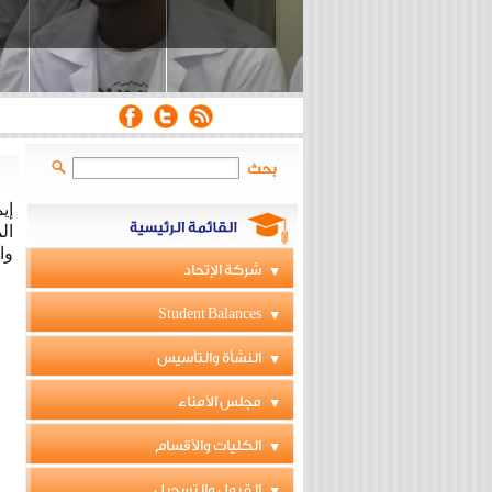
بحث
إي
ال
وا
شركة الإتحاد
Student Balances
النشأة والتأسيس
مجلس الأمناء
الكليات والأقسام
القبول والتسجيل